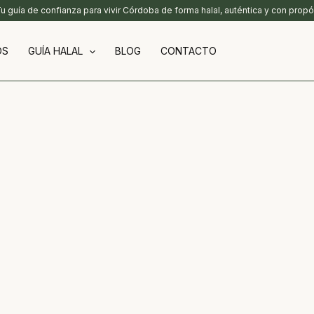
Tu guía de confianza para vivir Córdoba de forma halal, auténtica y con propó
OS
GUÍA HALAL
BLOG
CONTACTO