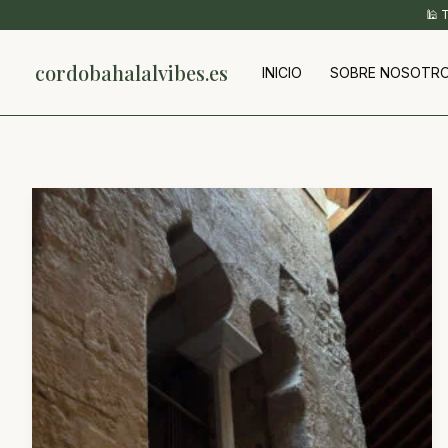
Ir
🕌 
al
contenido
cordobahalalvibes.es
INICIO
SOBRE NOSOTR