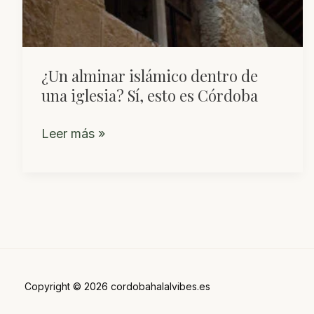
¿Un alminar islámico dentro de
una iglesia? Sí, esto es Córdoba
¿Un
Leer más »
alminar
islámico
dentro
de
una
iglesia?
Sí,
Copyright © 2026 cordobahalalvibes.es
esto
es