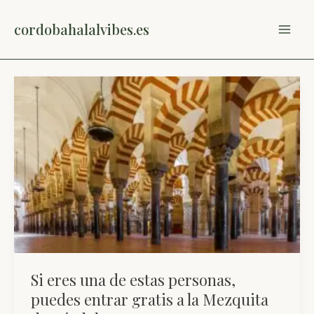
Ir
al
cordobahalalvibes.es
MAI
contenido
ME
Si eres una de estas personas,
puedes entrar gratis a la Mezquita