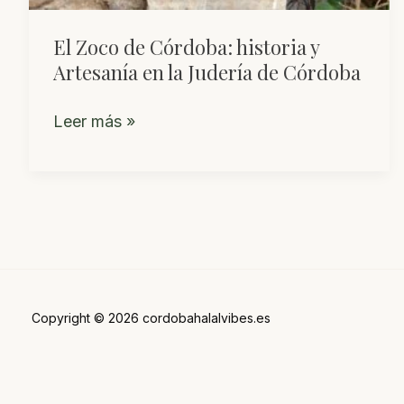
El Zoco de Córdoba: historia y
Artesanía en la Judería de Córdoba
El
Leer más »
Zoco
de
Córdoba:
historia
y
Artesanía
en
Copyright © 2026 cordobahalalvibes.es
la
Judería
de
Córdoba