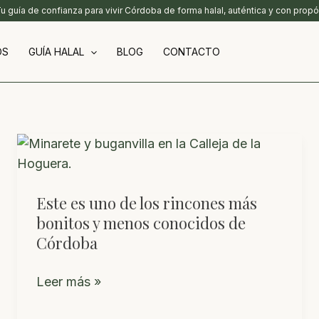
Tu guía de confianza para vivir Córdoba de forma halal, auténtica y con propó
OS
GUÍA HALAL
BLOG
CONTACTO
Este es uno de los rincones más
bonitos y menos conocidos de
Córdoba
Este
Leer más »
es