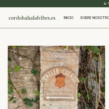
Ir
🕌 
al
contenido
cordobahalalvibes.es
INICIO
SOBRE NOSOTR