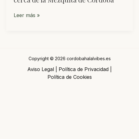
Tres
Leer más »
restaurantes
halal
para
comer
cerca
Copyright © 2026 cordobahalalvibes.es
de
Aviso Legal
|
Política de Privacidad
|
la
Política de Cookies
Mezquita
de
Córdoba