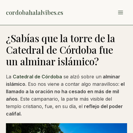
Ir
al
cordobahalalvibes.es
MAI
contenido
ME
¿Sabías que la torre de la
Catedral de Córdoba fue
un alminar islámico?
La
Catedral de Córdoba
se alzó sobre un
alminar
islámico
. Eso nos viene a contar algo maravilloso:
el
llamado a la oración no ha cesado en más de mil
años
. Este campanario, la parte más visible del
templo cristiano, fue, en su día, el
reflejo del poder
califal.